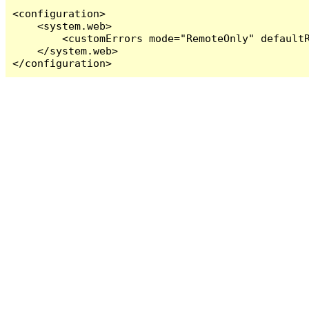
<configuration>

    <system.web>

        <customErrors mode="RemoteOnly" defaultR
    </system.web>

</configuration>