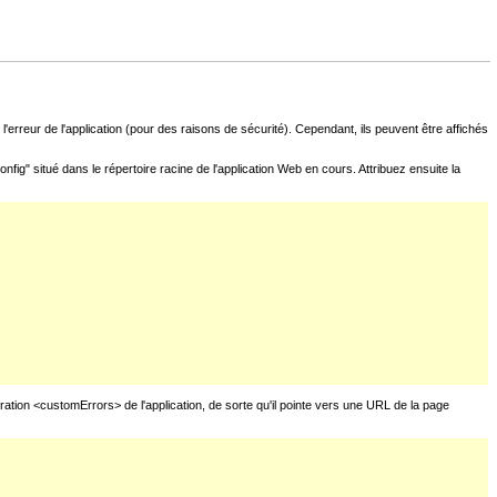
l'erreur de l'application (pour des raisons de sécurité). Cependant, ils peuvent être affichés
fig" situé dans le répertoire racine de l'application Web en cours. Attribuez ensuite la
uration <customErrors> de l'application, de sorte qu'il pointe vers une URL de la page