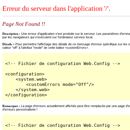
Erreur du serveur dans l'application '/'.
Page Not Found !!
Description :
Une erreur d'application s'est produite sur le serveur. Les paramètres d'erreur
par les navigateurs qui s'exécutent sur l'ordinateur serveur local.
Détails =
Pour permettre l'affichage des détails de ce message d'erreur spécifique sur les o
valeur "off" à l'attribut "mode" de cette balise <customErrors>.
<!-- Fichier de configuration Web.Config -->

<configuration>

    <system.web>

        <customErrors mode="Off"/>

    </system.web>

</configuration>
Remarques :
La page d'erreurs actuellement affichée peut être remplacée par une page d'erre
d'erreurs personnalisée !
<!-- Fichier de configuration Web.Config -->
