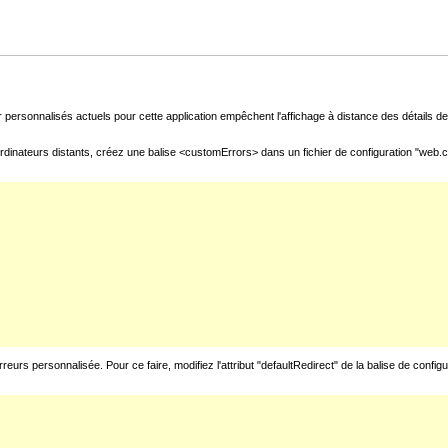
 personnalisés actuels pour cette application empêchent l'affichage à distance des détails de 
rdinateurs distants, créez une balise <customErrors> dans un fichier de configuration "web.con
urs personnalisée. Pour ce faire, modifiez l'attribut "defaultRedirect" de la balise de config